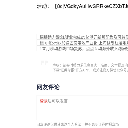
活动：【
8cjVGdkyAuHwSRRkeCZXbTJ
瑞银助力赣;锋锂业完成25亿港元新股配售及可转
德.尔股<份>加速固态电池产业化 上海试制线落
1‘0’月移动游戏市场复苏，点点互动海外收入稳居
声明：证券时报力求信息真实、准确，文章提及内
下载“证券时报”官方APP，或关注官方微信公众
网友评论
登录
后可以发言
网友评论仅供其表达个人看法，并不表明证券时报立场