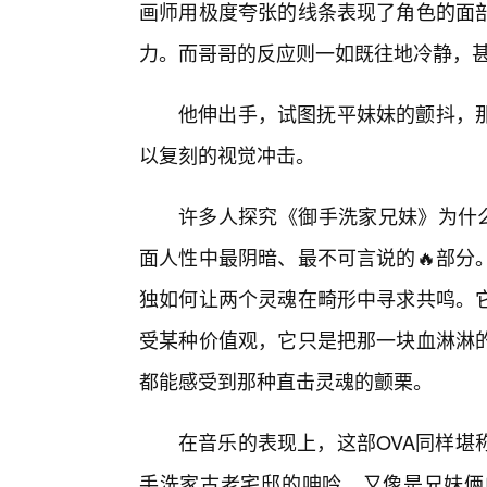
画师用极度夸张的线条表现了角色的面
力。而哥哥的反应则一如既往地冷静，
他伸出手，试图抚平妹妹的颤抖，
以复刻的视觉冲击。
许多人探究《御手洗家兄妹》为什么
面人性中最阴暗、最不可言说的🔥部分
独如何让两个灵魂在畸形中寻求共鸣。
受某种价值观，它只是把那一块血淋淋
都能感受到那种直击灵魂的颤栗。
在音乐的表现上，这部OVA同样堪
手洗家古老宅邸的呻吟，又像是兄妹俩