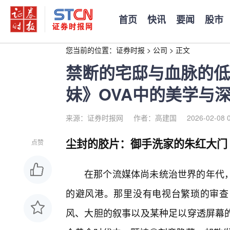
首页
快讯
要闻
股市
您当前的位置：
证券时报
>
公司
>
正文
禁断的宅邸与血脉的低
妹》OVA中的美学与
来源：证券时报网
作者：高建国
2026-02-08 
尘封的胶片：御手洗家的朱红大门
点赞
在那个流媒体尚未统治世界的年代，
的避风港。那里没有电视台繁琐的审查
风、大胆的叙事以及某种足以穿透屏幕的