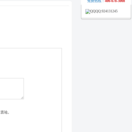
免费热线：
400-678-3008
11-04 17:19:53]
QQ:924131245
制刷长专业生产扶
805666230程先
刷的种类：分单排和
一是在胶条上钻孔
（铝合金、铁片）
 自动扶梯安全毛刷
场、商场或地铁出
安装于扶梯下部的
的梯级和裙侧板之
带而引起的安全隐
毛刷规格及用材：刷
m－52mm左右，
mm、6mm*6mm
；毛刷的刷丝材料采用
特殊要求有防阻燃
佳，不伤衣物，又
乘客的鞋子碰后毛
夹装置由基座与毛
必须是良好的单元
生危险的可能，且
性言论。
表面应平滑，无尖
会断裂。配有安全
，让乘客出入扶
事故几乎为零，因