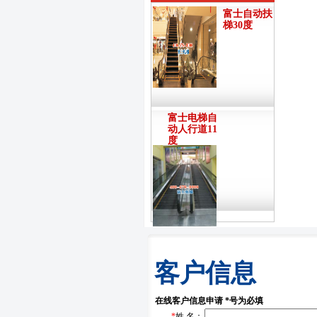
富士自动扶
梯30度
富士电梯自
动人行道11
度
客户信息
在线客户信息申请 *号为必填
*
姓 名：