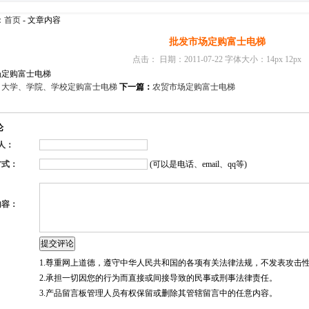
回复内容：
：
首页
- 文章内容
来客：
程贤元
[2012-
提问内容：
潜山宝成
批发市场定购富士电梯
梯安全毛刷，咨询电话13
点击：
日期：2011-07-22 字体大小：
生 自动扶梯安全毛
14px
12px
双排两种，制作工艺
场定购富士电梯
植毛，二是利用钢带
：
大学、学院、学校定购富士电梯
下一篇：
农贸市场定购富士电梯
包夹而成的毛刷条。
的用途：用在主要市
入口的自动扶梯上，
论
两侧，防止自动扶梯
间缝隙缠夹物品或鞋
 人：
患。 自动扶梯安全
方式：
(可以是电话、email、qq等)
毛伸出长度一般在50m
毛刷条的厚度在5mm*5
或7mm*7mm为宜
柔软的黑色尼龙丝（
内容：
处理的尼龙刷丝）为
要有一定的弹性，在
刷应能复原。毛刷防
刷两部分组成，基座
体结构，不允许有产
1.尊重网上道德，遵守中华人民共和国的各项有关法律法规，不发表攻击
能方便地卸下。它的
2.承担一切因您的行为而直接或间接导致的民事或刑事法律责任。
锐的边缘，且牢固不
3.产品留言板管理人员有权保留或删除其管辖留言中的任意内容。
毛刷装置的自动扶梯
梯，两侧间隙夹人的