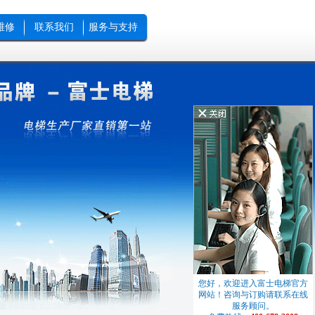
购询价。地下二
楼用，每梯其计13
维修
联系我们
服务与支持
-20 16:11:57]
康弘药业有限公司
在四川省自贡市建
材提取前处理车间
4T的载物电梯，用
转运，并起草载物
公司此产品电子版介
置、技术参数等）
gsu@cnkh.com，如
质版宣传资料邮寄
：成都市蜀西路36
件人：邓强素。谢
-20 10:22:49]
加载几台8层，旧楼
您好，欢迎进入富士电梯官方
11-17 12:23:17]
网站！咨询与订购请联系在线
服务顾问。
光梯.货梯共68部