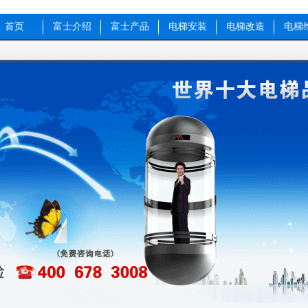
提问内容：
为电梯采
层、地上十一层办公
首页
富士介绍
富士产品
电梯安装
电梯改造
电梯
站，共八部电梯。
回复内容：
来客：
强素
[2012-11
提问内容：
我是成都
工作人员，本公司将
设新厂，计划在中药
使用两台额定载重为
于原料在楼层之间的
电梯URS。请将贵
绍资料（包括产品配
发送至我邮箱dengqian
果方便请将贵公司纸
至本公司，邮寄地址
号康弘制药集团，收
谢！
回复内容：
来客：
沈生
[2012-11
提问内容：
我单位要
电梯 联系我。
回复内容：
来客：
吴翼飞
[2012-
提问内容：
购扶梯.观