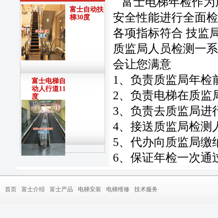
富士电梯年检作为
富士自动扶
安全性能进行全面检
梯30度
各项指标符合 技监
质监局人员检测一系
会让您满意
1、负责质监局年检
富士电梯自
动人行道11
2、负责电梯在质监
度
3、负责去质监局进
4、接送质监局检测
5、代办向质监局缴
6、保证年检一次通
首页
富士介绍
富士产品
电梯安装
电梯维修
技术服务