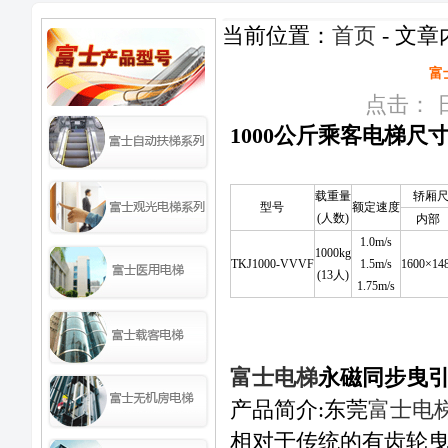
当前位置：
首页
- 文章
富
点击：
日
1000公斤乘客电梯尺
载重量
轿厢尺
型号
额定速度
(人数)
内部
1.0m/s
1000kg
TKJ1000-VVVF
1.5m/s
1600×14
(13人)
1.75m/s
富士电梯
永磁同步曳
产品简介:东莞
富士电
相对于传统的有齿轮曳