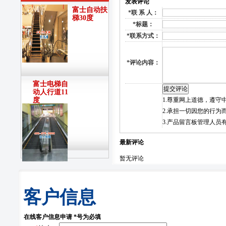
发表评论
富士自动扶
*
联 系 人：
梯30度
*
标题：
*
联系方式：
*
评论内容：
富士电梯自
动人行道11
度
1.尊重网上道德，遵
2.承担一切因您的行
3.产品留言板管理人
最新评论
暂无评论
客户信息
在线客户信息申请 *号为必填