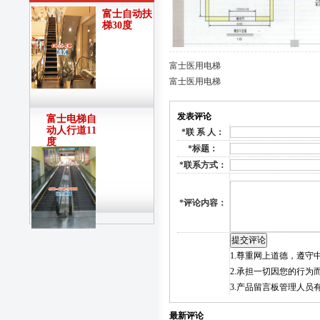
富士自动扶
梯30度
富士医用电梯
富士医用电梯
发表评论
富士电梯自
动人行道11
*
联 系 人：
度
*
标题：
*
联系方式：
*
评论内容：
1.尊重网上道德，遵
2.承担一切因您的行
3.产品留言板管理人
最新评论